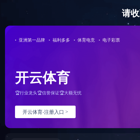
星空web版登录入口
产品与方
您当前所在的位置:
星空web版登录入口
>
关于我们
>
星
关于我们
公司介绍
12月2
新闻中心
讯发表《
公司新闻
作为福
采购信息
全相关