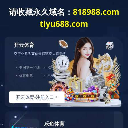
星空web版登录入口
产品与方案
投
您当前所在的位置:
星空web版登录入口
>
关于我们
>
新闻中心
>
公司新闻
>
关于我们
公司介绍
新闻中心
公司新闻
采购信息